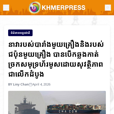
ព័ត៌មានអន្តរជាតិ
នាវារបស់បារាំងមួយគ្រឿងនិងរបស់
ជប៉ុនមួយគ្រឿង​ បានបើកឆ្លងកាត់
ច្រកសមុទ្រហ័រមូសដោយសុវត្ថិភាព
ជាលើកដំបូង
BY Liny Chan
April 4, 2026