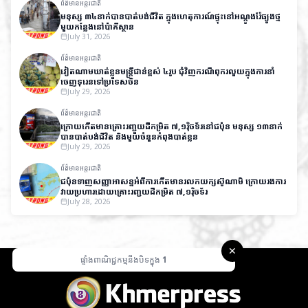
ព័ត៌មានអន្តរជាតិ
មនុស្ស ៣៤នាក់បានបាត់បង់ជីវិត ក្នុងហេតុការណ៍ផ្ទុះនៅអណ្តូងរ៉ែធ្យូងថ្ម
មួយកន្លែងនៅប៉ាគីស្ថាន
July 31, 2026
ព័ត៌មានអន្តរជាតិ
វៀតណាមឃាត់ខ្លួនមន្ត្រីជាន់ខ្ពស់ ៤រូប ជុំវិញករណីពុករលួយក្នុងការនាំ
ចេញទុរេនទៅប្រទេសចិន
July 29, 2026
ព័ត៌មានអន្តរជាតិ
ក្រោយកើតមានគ្រោះរញ្ជួយដីកម្រិត ៧,១រ៉ិចទ័រនៅជប៉ុន មនុស្ស ១៣នាក់
បានបាត់បង់ជីវិត និងមួយចំនួនកំពុងបាត់ខ្លួន
July 29, 2026
ព័ត៌មានអន្តរជាតិ
ជប៉ុនទាញសញ្ញាអាសន្នអំពីការកើតមានរលកយក្សស៊ូណាមិ ក្រោយរងការ
វាយប្រហារដោយគ្រោះរញ្ជួយដីកម្រិត ៧,១រ៉ិចទ័រ
July 28, 2026
✕
ផ្ទាំងពាណិជ្ជកម្មនឹងបិទក្នុង
1