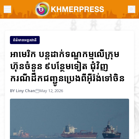
ព័ត៌មានអន្តរជាតិ
អាមេរិក បន្តដាក់ទណ្ឌកម្មលើក្រុម
ហ៊ុនចំនួន ៩បន្ថែមទៀត ជុំវិញ
ករណីដឹកជញ្ជូនប្រេងពីអ៊ីរ៉ង់ទៅចិន
BY Liny Chan
May 12, 2026