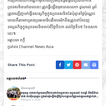
ការប្រកាសដាក់ទណ្ឌកម្មទៅលើក្រុមហ៊ុនផ្គត់ផ្គង់ប្រេងទៅកាន់
ប្រទេសចិននៅពេលនេះ ត្រូវធ្វើឡើងមុនពេលលោក ដូណាល់ ត្រាំ
ត្រូវអញ្ជើញទៅធ្វើទសន្សកិច្ចក្នុងប្រទេសចិនតែប៉ុន្មានថ្ងៃប៉ុណ្ណោះ
ពោលគឺតាមគម្រោងប្រធានាធិបតីអាមេរិកនឹងត្រូវទៅបំពេញ
ទស្សនកិច្ចក្នុងប្រទេសចិនចាប់ពីថ្ងៃទី១៣ ដល់ថ្ងៃទី១៥ ខែឧសភា
នេះ៕
អត្ថបទ៖ ភក្តី
ប្រភព៖
Channel News Asia
Share This Post:
អត្ថបទទាក់ទង
ព័ត៌មានអន្តរជាតិ
មនុស្ស ១៣នាក់ប្រឈមនឹងការជាប់ពន្ធនាគារ រហូតដល់ ១០ឆ្នាំ និងពិន័យ
ជាង ៥០ម៉ឺនដុល្លារ ក្នុងសំណុំរឿងធ្វើឱ្យបែកធ្លាយវិញ្ញាសារប្រលងថ្នាក់ជាតិ
នៅឥណ្ឌា
August 2, 2026