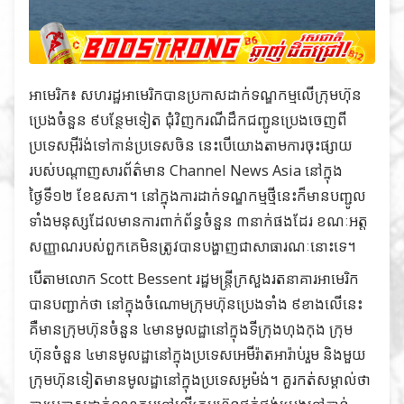
អាមេរិក៖ សហរដ្ឋអាមេរិកបានប្រកាសដាក់ទណ្ឌកម្មលើក្រុមហ៊ុន
ប្រេងចំនួន ៩បន្ថែមទៀត ជុំវិញករណីដឹកជញ្ជូនប្រេងចេញពី
ប្រទេសអ៊ីរ៉ង់ទៅកាន់ប្រទេសចិន នេះបើយោងតាមការចុះផ្សាយ
របស់បណ្តាញសារព័ត៌មាន
Channel News Asia
នៅក្នុង
ថ្ងៃទី១២ ខែឧសភា។ នៅក្នុងការដាក់ទណ្ឌកម្មថ្មីនេះក៏មានបញ្ជូល
ទាំងមនុស្សដែលមានការពាក់ព័ន្ធចំនួន ៣នាក់ផងដែរ ខណៈអត្ត
សញ្ញាណរបស់ពួកគេមិនត្រូវបានបង្ហាញជាសាធារណៈនោះទេ។
បើតាមលោក Scott Bessent រដ្ឋមន្ត្រីក្រសួងរតនាគារអាមេរិក
បានបញ្ជាក់ថា នៅក្នុងចំណោមក្រុមហ៊ុនប្រេងទាំង ៩ខាងលើនេះ
គឺមានក្រុមហ៊ុនចំនួន ៤មានមូលដ្ឋានៅក្នុងទីក្រុងហុងកុង ក្រុម
ហ៊ុនចំនួន ៤មានមូលដ្ឋានៅក្នុងប្រទេសអេមីរ៉ាតអារ៉ាប់រួម និងមួយ
ក្រុមហ៊ុនទៀតមានមូលដ្ឋានៅក្នុងប្រទេសអូម៉ង់។ គួរកត់សម្គាល់ថា