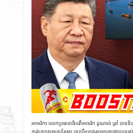
អាមេរិក៖ លោកប្រធានាធិបតីអាមេរិក ដូណាល់ ត្រាំ បានន
កាត់ច្រកសមុទ្រហ័រមូស នេះបើយោងតាមការចុះផ្សាយរប