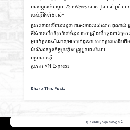
បទសម្ភាសន៍ជាមួយ
Fox News
លោក ដូណាល់ ត្រាំ បាន
របស់អ៊ីរ៉ង់ទាំងអស់។
ប្រភពខាងលើបានបន្តថា ការអះអាងរបស់លោក ដូណាល់ ត្រាំ ខ
អ៊ីរ៉ង់បានបើកឱ្យកប៉ាល់ចំនួន ៣០គ្រឿងបើកឆ្លងកាត់ច្
មួយចំនួន​ផងដែរ។សូមបញ្ជាក់ជូនថា លោកប្រធានាធិបតីអាម
ដំណើរទស្សនកិច្ចប្រវត្តិសាស្រ្តមួយផងដែរ៕
អត្ថបទ៖ ភក្តី
ប្រភព៖
VN Express
Share This Post:
ផ្ទាំងពាណិជ្ជកម្មនឹងបិទក្នុង
1