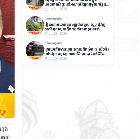
ហេតុការណ៍ផ្ទុះនៅអណ្តូងរ៉ែធ្យូងថ្មមួយកន្លែង
នៅប៉ាគីស្ថាន
July 31, 2026
ព័ត៌មានអន្តរជាតិ
វៀតណាមឃាត់ខ្លួនមន្ត្រីជាន់ខ្ពស់ ៤រូប ជុំវិញ
ករណីពុករលួយក្នុងការនាំចេញទុរេនទៅ
ប្រទេសចិន
July 29, 2026
ព័ត៌មានអន្តរជាតិ
ក្រោយកើតមានគ្រោះរញ្ជួយដីកម្រិត ៧,១រ៉ិចទ័រ
នៅជប៉ុន មនុស្ស ១៣នាក់បានបាត់បង់ជីវិត
និងមួយចំនួនកំពុងបាត់ខ្លួន
July 29, 2026
ឆ្លង
ផ្តល់