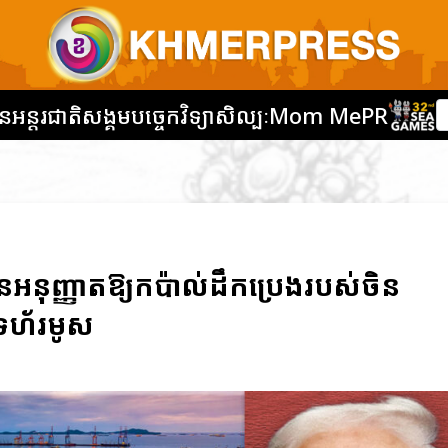
នអន្តរជាតិ
សង្គម
បច្ចេកវិទ្យា
សិល្បៈ
Mom Me
PR
នអនុញ្ញាតឱ្យកប៉ាល់ដឹកប្រេងរបស់ចិន
្រហ័រមូស