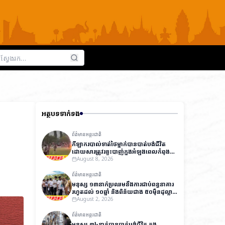
អត្ថបទទាក់ទង
ព័ត៌មានអន្តរជាតិ
កីឡាករបាល់ទាត់ថៃម្នាក់បានបាត់បង់ជីវិត
ដោយសារត្រូវរន្ទះបាញ់ក្នុងអំឡុងពេលកំពុង
ប្រកួត ខណៈកីឡាករ ១២នាក់ផ្សេងទៀត
August 8, 2026
បានរងរបួស
ព័ត៌មានអន្តរជាតិ
មនុស្ស ១៣នាក់ប្រឈមនឹងការជាប់ពន្ធនាគារ
រហូតដល់ ១០ឆ្នាំ និងពិន័យជាង ៥០ម៉ឺនដុល្លារ
ក្នុងសំណុំរឿងធ្វើឱ្យបែកធ្លាយវិញ្ញាសារប្រលង
August 2, 2026
ថ្នាក់ជាតិនៅឥណ្ឌា
ព័ត៌មានអន្តរជាតិ
មនុស្ស ៣៤នាក់បានបាត់បង់ជីវិត ក្នុង