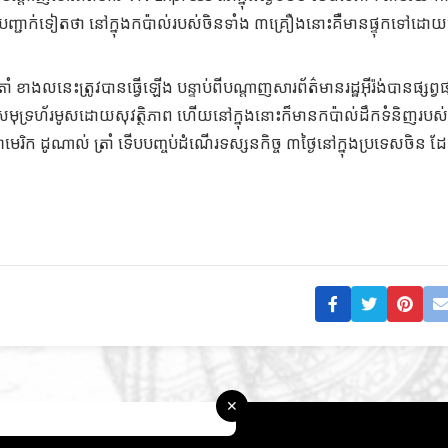
បញ្ជាក់ទៀតថា នៅក្នុងកប៉ាល់របស់ចិនទាំង ៣គ្រឿងនោះគឺមានផ្ទុកទៅដោយ
ាងលនេះត្រូវបានធ្វើឡើង បន្ទាប់ពីបណ្តាញសារព័ត៌មានរដ្ឋអ៊ីរ៉ង់បានផ្សព្វ
រកសមុទ្រហ័រមូសដោយសុវត្ថិភាព ហើយនៅក្នុងនោះក៏មានកប៉ាល់ដឹកទំនិញរបស
េរិក ដូណាល់ ត្រាំ ទើបបញ្ចប់ដំណើរទស្សនកិច្ច ៣ថ្ងៃនៅក្នុងប្រទេសចិន 
✕