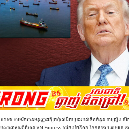
ិយាយថា អាមេរិកបានអនុញ្ញាតឱ្យកប៉ាល់ដឹកប្រេងរបស់ចិនចំនួន ៣គ្រឿង បើក
ស់បណ្តាញសារព័ត៌មាន
VN Express
នៅក្នុងថ្ងៃទី១៦ ខែឧសភា។ តាមរយៈការ