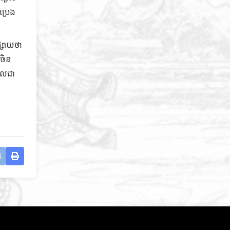
ប្រេង
ផ្សាយថា
់ចិន
ដែលជា