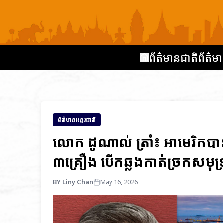
ព័ត៌មានជាតិ
ព័ត៌មា
ព័ត៌មានអន្តរជាតិ
លោក ដូណាល់ ត្រាំ៖ អាមេរិកបា
៣គ្រឿង បើកឆ្លងកាត់ច្រកសមុទ
BY Liny Chan
May 16, 2026