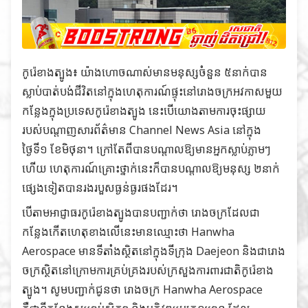
កូរ៉េខាងត្បូង៖ យ៉ាងហោចណាស់មានមនុស្សចំនួន ៥នាក់បាន
ស្លាប់បាត់បង់ជីវិតនៅក្នុងហេតុការណ៍ផ្ទុះនៅរោងចក្រអវកាសមួយ
កន្លែងក្នុងប្រទេសកូរ៉េខាងត្បូង នេះបើយោងតាមការ​ចុះផ្សាយ
របស់បណ្តាញសារព័ត៌មាន
Channel News Asia
នៅក្នុង
ថ្ងៃទី១ ខែមិថុនា។ ក្រៅតែពីបានបណ្តាលឱ្យមានអ្នកស្លាប់ភ្លាមៗ
ហើយ ហេតុការណ៍គ្រោះថ្នាក់នេះក៏បានបណ្តាលឱ្យមនុស្ស ២នាក់
ផ្សេងទៀតបានរងរបួសធ្ងន់ធ្ងរផងដែរ។
បើតាមអាជ្ញាធរកូរ៉េខាងត្បូងបានបញ្ជាក់ថា រោងចក្រដែលជា
កន្លែងកើតហេតុខាងលើនេះមានឈ្មោះថា Hanwha
Aerospace មានទីតាំងស្ថិតនៅក្នុងទីក្រុង​ Daejeon និងជារោង
ចក្រស្ថិតនៅក្រោមការគ្រប់គ្រងរបស់ក្រសួងការពារជាតិកូរ៉េខាង
ត្បូង។ សូមបញ្ជាក់ជូនថា រោងចក្រ Hanwha Aerospace