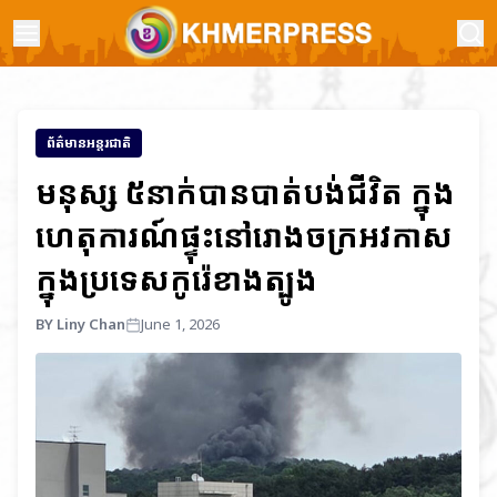
ព័ត៌មានអន្តរជាតិ
មនុស្ស ៥នាក់បានបាត់បង់ជីវិត ក្នុង
ហេតុការណ៍ផ្ទុះនៅរោងចក្រអវកាស
ក្នុងប្រទេសកូរ៉េខាងត្បូង
BY Liny Chan
June 1, 2026