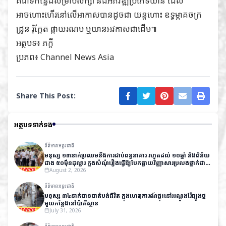
គឺជាទីកន្លែងសម្រាប់សិក្សា និងអភិវឌ្ឍប្រភេទយាន ដែល
អាចហោះហើរនៅលើអាកាសបានដូចជា យន្តហោះ ឧទ្ធម្ភាគចក្រ
ដ្រូន រ៉ុក្កែត ផ្កាយរណប ឬយានអវកាសជាដើម៕
អត្ថបទ៖ ភក្តី
ប្រភព៖
Channel News Asia
Share This Post:
អត្ថបទទាក់ទង
ព័ត៌មានអន្តរជាតិ
មនុស្ស ១៣នាក់ប្រឈមនឹងការជាប់ពន្ធនាគារ រហូតដល់ ១០ឆ្នាំ និងពិន័យ
ជាង ៥០ម៉ឺនដុល្លារ ក្នុងសំណុំរឿងធ្វើឱ្យបែកធ្លាយវិញ្ញាសារប្រលងថ្នាក់ជាតិ
នៅឥណ្ឌា
August 2, 2026
ព័ត៌មានអន្តរជាតិ
មនុស្ស ៣៤នាក់បានបាត់បង់ជីវិត ក្នុងហេតុការណ៍ផ្ទុះនៅអណ្តូងរ៉ែធ្យូងថ្ម
មួយកន្លែងនៅប៉ាគីស្ថាន
July 31, 2026
ព័ត៌មានអន្តរជាតិ