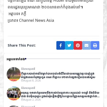
បន្តកើនឡើង ខណៈនៅក្នុងខេត្ត Hubei ទាំងមូលគឺមានប្រជា
ពលរដ្ឋសរុបប្រមាណជា ២០០លាននាក់កំពុងរស់នៅ៕
អត្ថបទ៖ ភក្តី
ប្រភព៖
Channel News Asia
Share This Post:
អត្ថបទទាក់ទង
ព័ត៌មានអន្តរជាតិ
កីឡាករបាល់ទាត់ថៃម្នាក់បានបាត់បង់ជីវិតដោយសារត្រូវរន្ទះបាញ់ក្នុង
អំឡុងពេលកំពុងប្រកួត ខណៈកីឡាករ ១២នាក់ផ្សេងទៀតបានរងរបួស
August 8, 2026
ព័ត៌មានអន្តរជាតិ
មនុស្ស ១៣នាក់ប្រឈមនឹងការជាប់ពន្ធនាគារ រហូតដល់ ១០ឆ្នាំ និងពិន័យ
ជាង ៥០ម៉ឺនដុល្លារ ក្នុងសំណុំរឿងធ្វើឱ្យបែកធ្លាយវិញ្ញាសារប្រលងថ្នាក់ជាតិ
នៅឥណ្ឌា
August 2, 2026
ព័ត៌មានអន្តរជាតិ