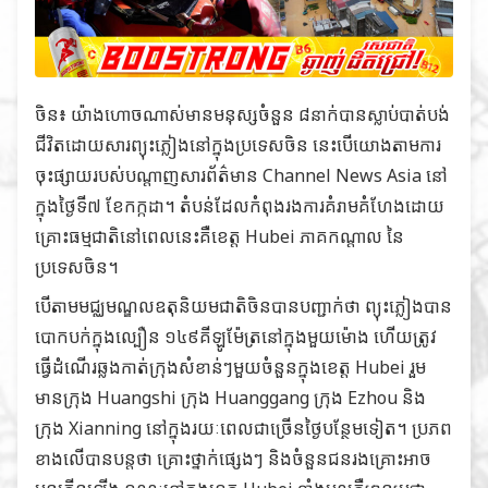
ចិន៖ យ៉ាងហោចណាស់មានមនុស្សចំនួន ៨នាក់បានស្លាប់បាត់បង់
ជីវិតដោយសារព្យុះភ្លៀងនៅក្នុងប្រទេសចិន នេះបើយោងតាមការ
ចុះផ្សាយរបស់បណ្តាញសារព័ត៌មាន
Channel News Asia
នៅ
ក្នុងថ្ងៃទី៧ ខែកក្កដា។ តំបន់ដែលកំពុងរងការគំរាមគំហែងដោយ
គ្រោះធម្មជាតិនៅពេលនេះគឺខេត្ត Hubei ភាគកណ្តាល នៃ
ប្រទេសចិន។
បើតាមមជ្ឈមណ្ឌលឧតុនិយមជាតិចិនបានបញ្ជាក់ថា ព្យុះភ្លៀងបាន
បោកបក់ក្នុងល្បឿន ១៤៩គីឡូម៉ែត្រនៅក្នុងមួយម៉ោង ហើយត្រូវ
ធ្វើដំណើរឆ្លងកាត់ក្រុងសំខាន់ៗមួយចំនួនក្នុងខេត្ត Hubei រួម
មានក្រុង Huangshi ក្រុង Huanggang ក្រុង Ezhou និង
ក្រុង Xianning នៅក្នុងរយៈពេលជាច្រើនថ្ងៃបន្ថែមទៀត។ ប្រភព
ខាងលើបានបន្តថា គ្រោះថ្នាក់ផ្សេងៗ និងចំនួនជនរងគ្រោះអាច