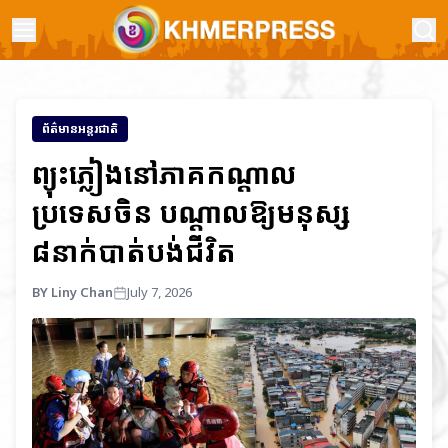
ព័ត៌មានអន្តរជាតិ
ព្យុះភ្លៀងនៅភាគកណ្តាល
ប្រទេសចិន បណ្តាលឱ្យមនុស្ស
៨នាក់បាត់បង់ជីវិត
BY Liny Chan
July 7, 2026