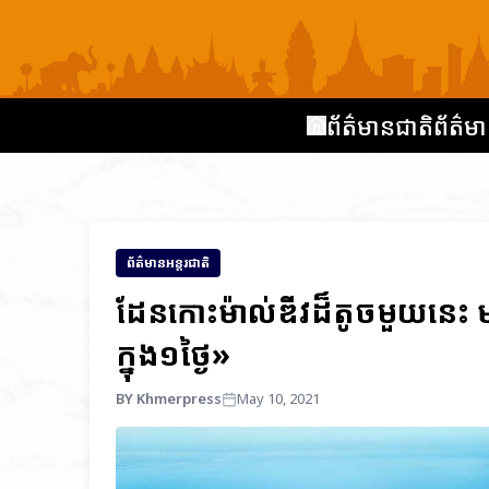
ព័ត៌មានជាតិ
ព័ត៌មា
ព័ត៌មានអន្តរជាតិ
ដែនកោះម៉ាល់ឌីវដ៏តូចមួយនេះ ម
ក្នុង១ថ្ងៃ»
BY Khmerpress
May 10, 2021