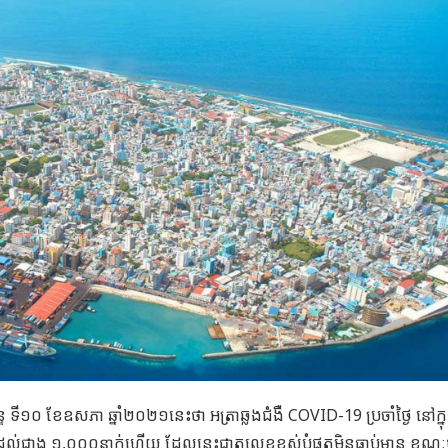
ចន្ទ ទី១០ ខែឧសភា ឆ្នាំ២០២១នេះថា អត្រាឆ្លងជំងឺ COVID-19 ប្រចាំថ្ងៃ នៅក្ន
ល់ជាង ១,០០០នាក់ហើយ ដែលនេះជាតួលេខខ្ពស់បំផុតមិនធ្លាប់មាន ខណៈ