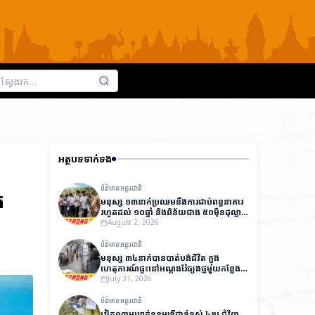
អត្ថបទទាក់ទង
ព័ត៌មានអន្តរជាតិ
់
មនុស្ស ១៣នាក់ប្រឈមនឹងការជាប់ពន្ធនាគារ
រហូតដល់ ១០ឆ្នាំ និងពិន័យជាង ៥០ម៉ឺនដុល្លារ
ក្នុងសំណុំរឿងធ្វើឱ្យបែកធ្លាយវិញ្ញាសារប្រលង
August 2, 2026
ថ្នាក់ជាតិនៅឥណ្ឌា
ព័ត៌មានអន្តរជាតិ
មនុស្ស ៣៤នាក់បានបាត់បង់ជីវិត ក្នុង
ហេតុការណ៍ផ្ទុះនៅអណ្តូងរ៉ែធ្យូងថ្មមួយកន្លែង
នៅប៉ាគីស្ថាន
July 31, 2026
ព័ត៌មានអន្តរជាតិ
វៀតណាមឃាត់ខ្លួនមន្ត្រីជាន់ខ្ពស់ ៤រូប ជុំវិញ