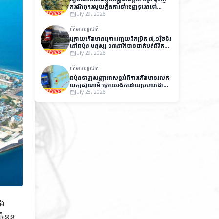
ករណីពុករលួយក្នុងការនាំចេញទុរេនទៅ
ប្រទេសចិន
July 29, 2026
ព័ត៌មានអន្តរជាតិ
ក្រោយកើតមានគ្រោះរញ្ជួយដីកម្រិត ៧,១រ៉ិចទ័រ
នៅជប៉ុន មនុស្ស ១៣នាក់បានបាត់បង់ជីវិត
និងមួយចំនួនកំពុងបាត់ខ្លួន
July 29, 2026
ព័ត៌មានអន្តរជាតិ
ជប៉ុនទាញសញ្ញាអាសន្នអំពីការកើតមានរលក
យក្សស៊ូណាមិ ក្រោយរងការវាយប្រហារដោយ
គ្រោះរញ្ជួយដីកម្រិត ៧,១រ៉ិចទ័រ
July 28, 2026
ុង
ចំនួន