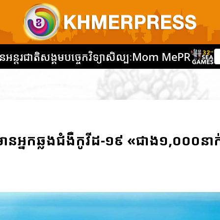
នអន្តរជាតិ
សង្គម
បច្ចេកវិទ្យា
សិល្បៈ
Mom Me
PR
ានអ្នកឆ្លងជំងឺកូវីដ-១៩ «ជាង១,០០០នាក