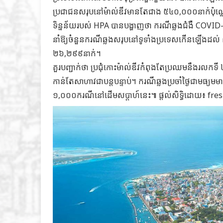
ប្រជាជនសរុបនៅម៉ាល់ឌីវមានតែជាង ៥៤០,០០០នាក់ប៉ុណ
ទិន្នន័យរបស់ HPA បានបង្ហាញថា ករណីឆ្លងជំងឺ COVI
នាំឱ្យចំនួនករណីឆ្លងសរុបនៅទូទាំងប្រទេសកើនឡើងដល់ 
២៦,២៩៩នាក់។
គួរបញ្ជាក់ថា ប្រជុំកោះម៉ាល់ឌីវកំពុងតែប្រឈមនឹងរលកទី 
កាន់តែសាហាវជាបន្តបន្ទាប់។ ករណីឆ្លងប្រចាំថ្ងៃជាមធ្
១,០០០ករណីនៅដើមសប្ដាហ៍នេះ៕ ផ្តល់សិទ្ធិដោយ៖ fr