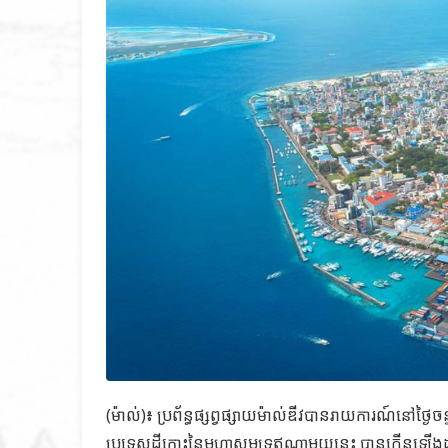
(ម៉ាល់)៖ ប្រព័ន្ធផ្សព្វផ្សាយម៉ាល់ឌីវបានរាយការណ៍នៅថ្ងៃ
ប្រទេសដីកោះនៃមហាសមុទ្រឥណ្ឌាមួយនេះ បានកើនឡើងដ