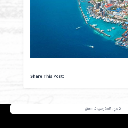
Share This Post:
ផ្ទាំងពាណិជ្ជកម្មនឹងបិទក្នុង
1