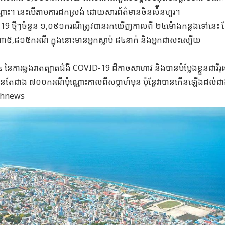
្ណោះ។ នេះបើតាមការដកស្រង់ ដោយសារព័ត៌មានចិនស៉ីនហួរ។
D-19 ថ្មីៗចំនួន ១,០៩១ករណីត្រូវបានរកឃើញកាលពី ២៤ម៉ោងកន្លងទៅនេះ
៣៥,៨១៥ករណី ក្នុងនោះមានអ្នកស្លាប់ ៨៤នាក់ និងអ្នកជាសះស្បើយ
៤ នៃការឆ្លងរាតត្បាតជំងឺ COVID-19 ដ៏កាចសាហាវ និងបានបំប្លែងខ្លួនជាវីរ
យមមានតែជាង ៧០០ករណីប៉ុណ្ណោះកាលពីសប្តាហ៍មុន ប៉ុន្តែវាបានកើនឡើងដល់ជ
eshnews