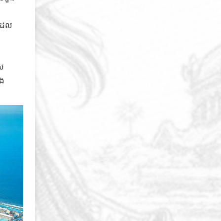
 ដែល
ុស
ាង