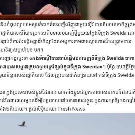
អែល និងកំពុងព្យាយាមស្ដារទំនាក់ទំនងឡើងវិញជាមួយស៊ីរី បាននិយាយថាកិច្ចព្រ
់។ រដ្ឋាភិបាលស៊ីរីបានប្រកាសពីបទឈប់បាញ់ថ្មីមួយនៅក្នុងទីក្រុង Sweida ដ
 បន្ទាប់ពីការប៉ះទង្គិចគ្នាដ៏ហិង្សាដែលអង្គការតាមដានស្ថានការណ៍សង្រ្គាមបាន
អាទិត្យសប្ដាហ៍មុន មក។
បញ្ជាក់ដូច្នេះថា
«កងទ័ពស៊ីរីបានចាប់ផ្ដើមដកចេញពីទីក្រុង Sweida ជាការ
របោសសម្អាតក្រុមឧទ្ទាមក្រៅច្បាប់ក្នុងទីក្រុង Sweida»
។ ប៉ុន្តែ សេចក្ដីថ្ល
យចំនួនរបស់រដ្ឋាភិបាល ដែលត្រូវបានដាក់ពង្រាយទៅកាន់ទីក្រុង Sweida
 ក្នុងប្រទេសរបស់ខ្លួនដែរនោះ បានតាំងខ្លួនជាអ្នកការពារសហគមន៍ជនជា
រាន់តែជាលេសមួយដើម្បីបន្តគោលដៅយោធារបស់ខ្លួន ក្នុងការរក្សាឱ្យកងកម្លា
ទេសទាំង២ក៏ដោយ៕ ផ្ដល់សិទ្ធិដោយ៖
Fresh News