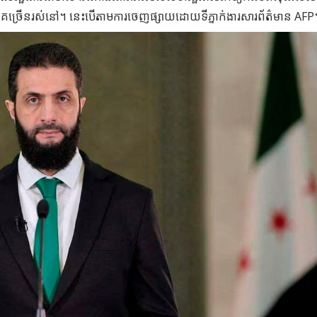
ាគច្រើនរស់នៅ។ នេះបើតាមការចេញផ្សាយដោយទីភ្នាក់ងារសារព័ត៌មាន AFP