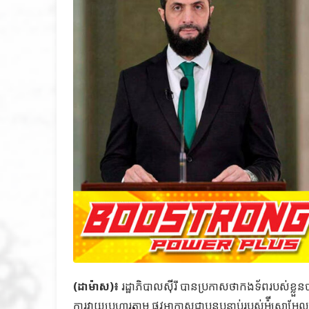
(ដាម៉ាស)៖
រដ្ឋាភិបាលស៊ីរី បានប្រកាសថាកងទ័ពរបស់ខ្លួន
ការវាយប្រហារតាម ផ្លូវអាកាសជាបន្តបន្ទាប់របស់អ៉ីស្រា