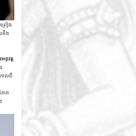
មព្រៀង
ែលនឹង
អនុវត្ត
ែង
 កាលពី
តិភាគ
ំង