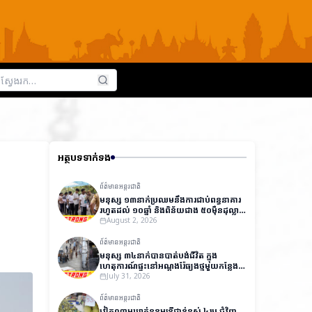
អត្ថបទទាក់ទង
ព័ត៌មានអន្តរជាតិ
មនុស្ស ១៣នាក់ប្រឈមនឹងការជាប់ពន្ធនាគារ
រហូតដល់ ១០ឆ្នាំ និងពិន័យជាង ៥០ម៉ឺនដុល្លារ
ក្នុងសំណុំរឿងធ្វើឱ្យបែកធ្លាយវិញ្ញាសារប្រលង
August 2, 2026
ថ្នាក់ជាតិនៅឥណ្ឌា
ព័ត៌មានអន្តរជាតិ
មនុស្ស ៣៤នាក់បានបាត់បង់ជីវិត ក្នុង
ហេតុការណ៍ផ្ទុះនៅអណ្តូងរ៉ែធ្យូងថ្មមួយកន្លែង
នៅប៉ាគីស្ថាន
July 31, 2026
ព័ត៌មានអន្តរជាតិ
វៀតណាមឃាត់ខ្លួនមន្ត្រីជាន់ខ្ពស់ ៤រូប ជុំវិញ