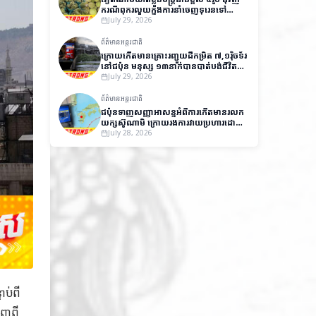
ករណីពុករលួយក្នុងការនាំចេញទុរេនទៅ
ប្រទេសចិន
July 29, 2026
ព័ត៌មានអន្តរជាតិ
ក្រោយកើតមានគ្រោះរញ្ជួយដីកម្រិត ៧,១រ៉ិចទ័រ
នៅជប៉ុន មនុស្ស ១៣នាក់បានបាត់បង់ជីវិត
និងមួយចំនួនកំពុងបាត់ខ្លួន
July 29, 2026
ព័ត៌មានអន្តរជាតិ
ជប៉ុនទាញសញ្ញាអាសន្នអំពីការកើតមានរលក
យក្សស៊ូណាមិ ក្រោយរងការវាយប្រហារដោយ
គ្រោះរញ្ជួយដីកម្រិត ៧,១រ៉ិចទ័រ
July 28, 2026
ាប់ពី
េញពី