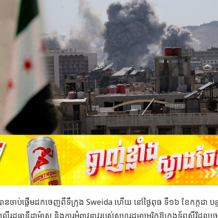
បានចាប់ផ្ដើមដកចេញពីទីក្រុង Sweida ហើយ នៅថ្ងៃពុធ ទី១៦ ខែកក្កដា បន្ទ
អែលលើរដ្ឋធានីដាម៉ាស និងការអំពាវនាវរបស់សហរដ្ឋអាមេរិកឱ្យកងទ័ពស៊ីរីដលច