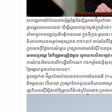
សហរដ្ឋអាមេរិកដែលជាសម្ព័ន្ធមិត្តជិតស្និទ្ធរបស់អ៉ីស្រា
មួយត្រូវបានឈានដល់ ដើម្បីស្ដារភាពស្ងប់ស្ងាត់ក្នុងតំបន
នាំមកនូវការបញ្ឈប់ប្រតិបត្តិការយោធា ក្នុងទីក្រុង មួយនេះ
និយាយថាបានសម្លាប់មនុស្សជាង ៣៥០នាក់ ចាប់តាំងពីថ្ងៃ
ក្នុងសេចក្ដីថ្លែងការណ៍មួយ ក្រសួងការពារជាតិស៊ីរី បានគូស
តាមលក្ខខណ្ឌ នៃកិច្ចព្រមព្រៀងមួយ ក្រោយការបិទបញ្ចប់កា
ការណ៍នេះមិនបានលើកឡើងពីការដក កងកម្លាំងសន្តិសុខមួ
ថ្ងៃអង្គារកន្លងទៅនេះនោះទេ។
គួរបញ្ជាក់ថា អ៉ីស្រាអែលដែលមានសហគមន៍ជនជាតិ Druze
តិចមួយនេះ បើទោះជា ក្រុមអ្នកវិភាគខ្លះបាននិយាយថាវាគ្
រដ្ឋាភិបាលស៊ីរីស្ថិតនៅឱ្យឆ្ងាយពីតំបន់ព្រំដែនរវាង ប្រ