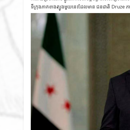
ទីក្រុងភាគខាងត្បូងមួយនេះដែលមាន ជនជាតិ Druze ភ