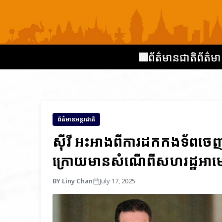
ព័ត៌មានជាតិ
ព័ត៌មា
ព័ត៌មានអន្តរជាតិ
ស៊ីរី អះអាងពីការដកកងទ័ពចេញ
ក្រោយមានសំណើពីសហរដ្ឋអាមេ
BY Liny Chan
July 17, 2025