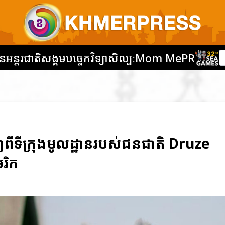
នអន្តរជាតិ
សង្គម
បច្ចេកវិទ្យា
សិល្បៈ
Mom Me
PR
ពីទីក្រុងមូលដ្ឋានរបស់ជនជាតិ Druze
រិក