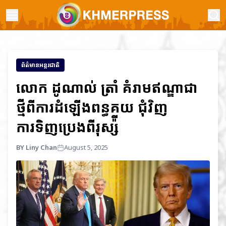
ព័ត៌មានអន្តរជាតិ
លោក ដូណាល់ ត្រាំ គំរាមឥណ្ឌាជា
ថ្មីពីការដំឡើងពន្ធគយ ជុំវិញ
ការទិញប្រេងពីរុស្ស៉ី
BY Liny Chan
August 5, 2025