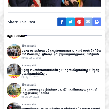
Share This Post:
អត្ថបទទាក់ទង
ព័ត៌មានអន្តរជាតិ
មនុស្ស ១៣នាក់ប្រឈមនឹងការជាប់ពន្ធនាគារ រហូតដល់ ១០ឆ្នាំ និងពិន័យ
ជាង ៥០ម៉ឺនដុល្លារ ក្នុងសំណុំរឿងធ្វើឱ្យបែកធ្លាយវិញ្ញាសារប្រលងថ្នាក់ជាតិ
នៅឥណ្ឌា
August 2, 2026
ព័ត៌មានអន្តរជាតិ
មនុស្ស ៣៤នាក់បានបាត់បង់ជីវិត ក្នុងហេតុការណ៍ផ្ទុះនៅអណ្តូងរ៉ែធ្យូងថ្ម
មួយកន្លែងនៅប៉ាគីស្ថាន
July 31, 2026
ព័ត៌មានអន្តរជាតិ
វៀតណាមឃាត់ខ្លួនមន្ត្រីជាន់ខ្ពស់ ៤រូប ជុំវិញករណីពុករលួយក្នុងការនាំ
ចេញទុរេនទៅប្រទេសចិន
July 29, 2026
ព័ត៌មានអន្តរជាតិ
ក្រោយកើតមានគ្រោះរញ្ជួយដីកម្រិត ៧,១រ៉ិចទ័រនៅជប៉ុន មនុស្ស ១៣នាក់