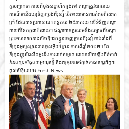
គួរបញ្ជាក់ថា កាលពីចុងសប្ដាហ៍កន្លងទៅ ឥណ្ឌាត្រូវបានរាយ
ការណ៍ថានឹងបន្តទិញប្រេងពីរុស្ស៉ី បើទោះជាមានការគំរាមពីលោក
ត្រាំ ដែលបានប្រកាសយកពន្ធគយ ២៥ភាគរយ លើទំនិញឥណ្ឌា
កាលពីខែកក្កដាក៏ដោយ។ ឥណ្ឌាបានប្រឈមនឹងសម្ពាធពីបណ្ដា
ប្រទេសលោកខាងលិចឱ្យដកខ្លួនចេញឆ្ងាយពីរុស្ស៉ី ចាប់តាំងពី
ទីក្រុងមូស្គូឈ្លានពានចូលអ៊ុយក្រែន កាលពីឆ្នាំ២០២២។ តែ
ទីក្រុងញូវដែលីជម្នះនឹងការដាក់សម្ពាធ ដោយលើកឡើងពីទំនាក់
ទំនងយូរអង្វែងជាមួយរុស្ស៉ី និងតម្រូវការចាំបាច់ខាងសេដ្ឋកិច្ច៕
ផ្ដល់សិទ្ធិដោយ៖
Fresh News