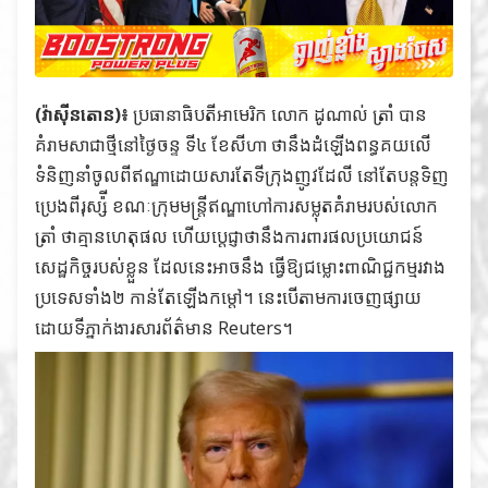
(វ៉ាស៊ីនតោន)៖
ប្រធានាធិបតីអាមេរិក លោក ដូណាល់ ត្រាំ បាន
គំរាមសាជាថ្មីនៅថ្ងៃចន្ទ ទី៤ ខែសីហា ថានឹងដំឡើងពន្ធគយលើ
ទំនិញនាំចូលពីឥណ្ឌាដោយសារតែទីក្រុងញូវដែលី នៅតែបន្តទិញ
ប្រេងពីរុស្ស៉ី ខណៈក្រុមមន្ត្រីឥណ្ឌាហៅការសម្លុតគំរាមរបស់លោក
ត្រាំ ថាគ្មានហេតុផល ហើយប្ដេជ្ញាថានឹងការពារផលប្រយោជន៍
សេដ្ឋកិច្ចរបស់ខ្លួន ដែលនេះអាចនឹង ធ្វើឱ្យជម្លោះពាណិជ្ជកម្មរវាង
ប្រទេសទាំង២ កាន់តែឡើងកម្ដៅ។ នេះបើតាមការចេញផ្សាយ
ដោយទីភ្នាក់ងារសារព័ត៌មាន Reuters។