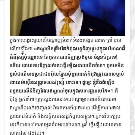
ក្នុងការបង្ហោះមួយលើបណ្ដាញទំនាក់ទំនងសង្គម លោក ត្រាំ បាន
លើកឡើងថា
«ឥណ្ឌាមិនត្រឹមតែកំពុងបន្តទិញប្រេងក្នុងបរិមាណដ៏
ធំពីរុស្ស៉ីប៉ុណ្ណោះទេ តែពួកគេបានទិញប្រេងមួយ ចំនួនធំរួចទៅ
ហើយ ដោយការទិញលក់នេះធ្វើឡើងដោយបើកចំហ។ ពួកគេមិន
ខ្វល់ថាតើមានប្រជាជនអ៊ុយក្រែនប៉ុន្មាននាក់កំពុងត្រូវបានសម្លាប់
ដោយម៉ាស៊ីនសង្រ្គាមរបស់រុស្ស៉ី នោះទេ។ ដូច្នេះ ខ្ញុំនឹងដំឡើង
ពន្ធគយលើទំនិញដែលឥណ្ឌានាំចូលក្នុងសហរដ្ឋអាមេរិក»
។ ក៏
ប៉ុន្តែ អ្នកនាំពាក្យក្រសួងការបរទេសឥណ្ឌាម្នាក់បាននិយាយថា
ឥណ្ឌានឹងដាក់ចេញរាល់ វិធានការចាំបាច់នានា ដើម្បីការពារផល
ប្រយោជន៍ជាតិ និងសន្តិសុខសេដ្ឋកិច្ចរបស់ខ្លួន។ អ្នកនាំពាក្យរូប
នេះក៏បានហៅការសម្លុតគំរាមរបស់លោក ត្រាំ ធ្វើឡើងដោយគ្មាន
ហេតុផល ផងដែរ។