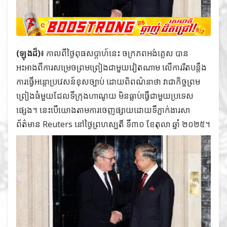
(ឡុងដ៏)៖
កាលពីថ្ងៃពុធសប្តាហ៍នេះ ចក្រភពអង់គ្លេស បាន
អះអាងពីការសម្រេចព្រមព្រៀងជាមួយវៀតណាម លើការរឹតបន្តឹង
ការធ្វើអន្តោប្រវេសន៍ខុសច្បាប់ ដោយពិពណ៌នាថា វាជាកិច្ចព្រម
ព្រៀងធំមួយដែលទីក្រុងហាណូយ មិនធ្លាប់ធ្វើជាមួយប្រទេស
ផ្សេង។ នេះបើយោងតាមការចេញផ្សាយដោយទីភ្នាក់ងារសា
ព័ត៌មាន Reuters នៅថ្ងៃព្រហស្បតិ៍ ទី៣០ ខែតុលា ឆ្នាំ ២០២៥។