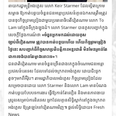
នាយករដ្ឋមន្ត្រីអងគ្លេស លោក Keir Starmer ដែលស្ថិតក្រោម
សម្ពាធ ឱ្យកាត់បន្ថយចំនួនជនអន្តោប្រវេសន៍គ្មានឯកសារត្រឹមត្រូវ
បានចុះកិច្ចព្រមព្រៀងជាមួយប្រធានាធិបតីវៀតណាម លោក To
Lam នៅក្នុងទីក្រុងឡុងដ៍។ លោក Starmer បានគូសបញ្ជាក់ក្នុង
សេចក្តីថ្លែងការណ៍ថា
«ចំនួនអ្នកមកដល់ដោយខុស
ច្បាប់ពីវៀតណាម ត្រូវបានកាត់បន្ថយហើយ ហើយកិច្ចព្រមព្រៀង
ថ្ងៃនេះ សបញ្ជាក់ពីកិច្ចសហប្រតិបត្តិការអន្តរជាតិ មិនមែនគ្រាន់តែ
ជាការចង់បានតែម្ខាងនោះទេ»
។
ជនជាតិវៀតណាម មានចំនួនច្រើនជាងគេក្នុងចំណោមជនអន្តោ
ប្រវេសន៍បរទេស ដែលទៅដល់ចក្រភពអង់គ្លេស ដោយជិះទូក
តូចៗមកពីអឺរ៉ុប។ តាមរដ្ឋាភិបាលអង់គ្លេស កិច្ចព្រមព្រៀងដែល
សម្រេចបានដោយ លោក Starmer និងលោក Lam មានបំណង
កាត់បន្ថយបែបបទការងារ ធ្វើឱ្យកាន់តែលឿន និងមានភាពងាយ
ស្រួលសម្រាប់ការនិរទេស អ្នកដែលគ្មានសិទ្ធិស្នាក់នៅក្នុងចក្រភព
អង់គ្លេស ឱ្យត្រឡប់ទៅវៀតណាមវិញ៕​ ផ្ដល់សិទ្ធិដោយ៖
Fresh
News