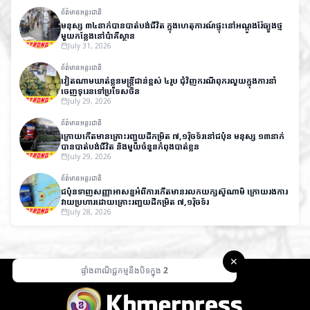
ព័ត៌មានអន្តរជាតិ
មនុស្ស ៣៤នាក់បានបាត់បង់ជីវិត ក្នុងហេតុការណ៍ផ្ទុះនៅអណ្តូងរ៉ែធ្យូងថ្ម
មួយកន្លែងនៅប៉ាគីស្ថាន
July 31, 2026
ព័ត៌មានអន្តរជាតិ
វៀតណាមឃាត់ខ្លួនមន្ត្រីជាន់ខ្ពស់ ៤រូប ជុំវិញករណីពុករលួយក្នុងការនាំ
ចេញទុរេនទៅប្រទេសចិន
July 29, 2026
ព័ត៌មានអន្តរជាតិ
ក្រោយកើតមានគ្រោះរញ្ជួយដីកម្រិត ៧,១រ៉ិចទ័រនៅជប៉ុន មនុស្ស ១៣នាក់
បានបាត់បង់ជីវិត និងមួយចំនួនកំពុងបាត់ខ្លួន
July 29, 2026
ព័ត៌មានអន្តរជាតិ
ជប៉ុនទាញសញ្ញាអាសន្នអំពីការកើតមានរលកយក្សស៊ូណាមិ ក្រោយរងការ
វាយប្រហារដោយគ្រោះរញ្ជួយដីកម្រិត ៧,១រ៉ិចទ័រ
July 28, 2026
✕
ផ្ទាំងពាណិជ្ជកម្មនឹងបិទក្នុង
1