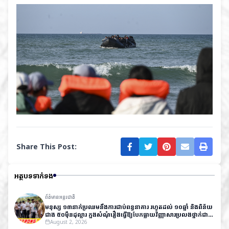
Share This Post:
អត្ថបទទាក់ទង
ព័ត៌មានអន្តរជាតិ
មនុស្ស ១៣នាក់ប្រឈមនឹងការជាប់ពន្ធនាគារ រហូតដល់ ១០ឆ្នាំ និងពិន័យ
ជាង ៥០ម៉ឺនដុល្លារ ក្នុងសំណុំរឿងធ្វើឱ្យបែកធ្លាយវិញ្ញាសារប្រលងថ្នាក់ជាតិ
នៅឥណ្ឌា
August 2, 2026