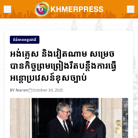
ព័ត៌មានអន្តរជាតិ
អង់គ្លេស និងវៀតណាម សម្រេច
បានកិច្ចព្រមព្រៀងរឹតបន្តឹងការធ្វើ
អន្តោប្រវេសន៍ខុសច្បាប់
BY Naren
October 30, 2025