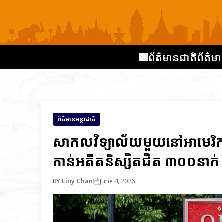
ព័ត៌មានជាតិ
ព័ត៌មា
ព័ត៌មានអន្តរជាតិ
សាកលវិទ្យាល័យមួយនៅអាមេរិ
កាន់អតីតនិស្សិតជិត ៣០០នាក់
BY Liny Chan
June 4, 2026