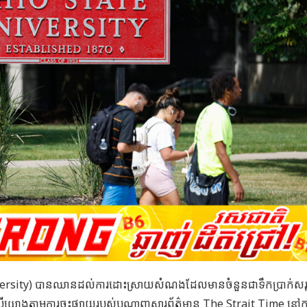
University) បានឈានដល់ការដោះស្រាយសំណងដែលមានចំនួនជាទឹកប្រាក់សរ
បើយោងតាមការចុះផ្សាយរបស់បណ្តាញសារព័ត៌មាន
The Strait Time
នៅក្ន