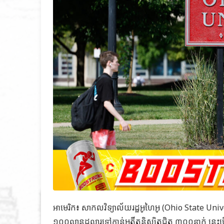
អាមេរិក៖​ សាកលវិទ្យាល័យរដ្ឋអូហៃអូ (Ohio State 
១០០លានដុល្លារទៅកាន់អតីតនិស្សិតជិត ៣០០នាក់ នេះ