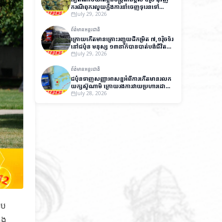
ករណីពុករលួយក្នុងការនាំចេញទុរេនទៅ
ប្រទេសចិន
July 29, 2026
ព័ត៌មានអន្តរជាតិ
ក្រោយកើតមានគ្រោះរញ្ជួយដីកម្រិត ៧,១រ៉ិចទ័រ
នៅជប៉ុន មនុស្ស ១៣នាក់បានបាត់បង់ជីវិត
និងមួយចំនួនកំពុងបាត់ខ្លួន
July 29, 2026
ព័ត៌មានអន្តរជាតិ
ជប៉ុនទាញសញ្ញាអាសន្នអំពីការកើតមានរលក
យក្សស៊ូណាមិ ក្រោយរងការវាយប្រហារដោយ
គ្រោះរញ្ជួយដីកម្រិត ៧,១រ៉ិចទ័រ
July 28, 2026
ុប
ុង