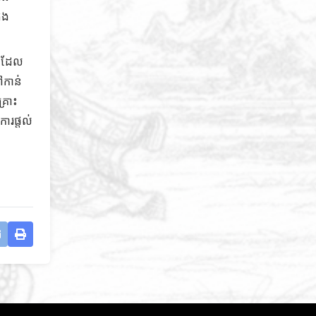
ុង
េលដែល
ៅកាន់
្រោះ
ារផ្តល់