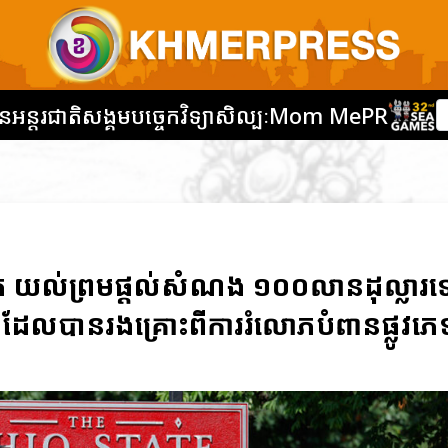
នអន្តរជាតិ
សង្គម
បច្ចេកវិទ្យា
សិល្បៈ
Mom Me
PR
ក យល់ព្រមផ្តល់សំណង ១០០លានដុល្លារ
 ដែលបានរងគ្រោះពីការរំលោភបំពានផ្លូវភេ