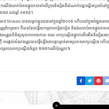
ករណីរំលោភបំពានផ្លូវភេទទៅលើក្រុមនិស្សិតពីសំណាក់វេជ្ជបណ្ឌិតប្រចាំនៅក្ន
១៩៧៨ ដល់ឆ្នាំ ១៩៩៨។
chard Strauss ​​​បានសម្លាប់ខ្លួនឯងនៅក្នុងឆ្នាំ២០០៥ ហើយនៅក្នុងអំឡុងព
ល័យរដ្ឋអូហៃអូនោះ គឺបានតែងធ្វើសកម្មភាពបៀតបៀន និងរំលោភបំពានផ្លូវភេទទ
េតុផលត្រួតពិនិត្យសុខភាពរាងកាយ ខណៈពាក្យបណ្តឹងផ្លូវការពីអតីតនិស្សិតរងគ
ារផ្តល់សំណងត្រូវបានធ្វើឡើងជាបន្តបន្ទាន់តាមប្រភេទពាក្យបណ្តឹង ហើយក
ោះស្រាយពាក្យបណ្តឹងចំនួន ២៧៩ករណីប៉ុណ្ណោះ៕
✕