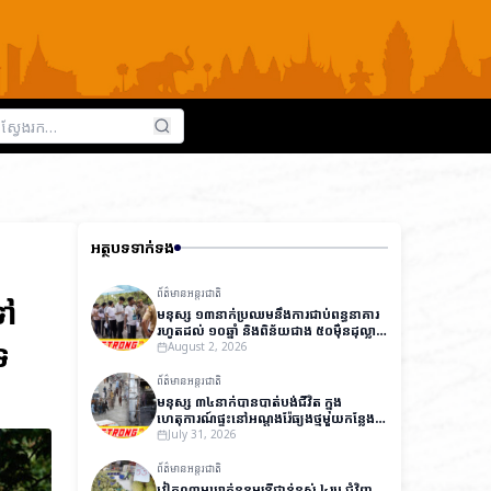
អត្ថបទទាក់ទង
ព័ត៌មានអន្តរជាតិ
ទៅ
មនុស្ស ១៣នាក់ប្រឈមនឹងការជាប់ពន្ធនាគារ
រហូតដល់ ១០ឆ្នាំ និងពិន័យជាង ៥០ម៉ឺនដុល្លារ
ទ
ក្នុងសំណុំរឿងធ្វើឱ្យបែកធ្លាយវិញ្ញាសារប្រលង
August 2, 2026
ថ្នាក់ជាតិនៅឥណ្ឌា
ព័ត៌មានអន្តរជាតិ
មនុស្ស ៣៤នាក់បានបាត់បង់ជីវិត ក្នុង
ហេតុការណ៍ផ្ទុះនៅអណ្តូងរ៉ែធ្យូងថ្មមួយកន្លែង
នៅប៉ាគីស្ថាន
July 31, 2026
ព័ត៌មានអន្តរជាតិ
វៀតណាមឃាត់ខ្លួនមន្ត្រីជាន់ខ្ពស់ ៤រូប ជុំវិញ