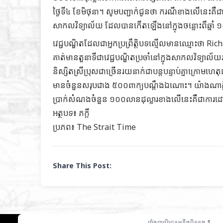
ថ្ងៃទី៤​ ខែមិថុនា។ សូមបញ្ជាក់ជូនថា ករណីខាងលើនេះគឺជា
សាកលវិទ្យាល័យ ដែលបានកើតឡើងនៅក្នុងចន្លោះពីឆ្នាំ 
វេជ្ជបណ្ឌិតដែលជាអ្នកប្រព្រឹត្តិបទល្មើលមានឈ្មោះថា Ri
គាត់មានតួនាទីជាវេជ្ជបណ្ឌិតប្រចាំនៅក្នុងសាកលវិទ្យា
និស្សិតស្រីប្រុសជាច្រើនរយនាក់ជាបន្តបន្ទាប់គ្នាក្រោមហ
មានចំនួនសរុបជាង ៥០០ពាក្យបណ្តឹងឯណោះ។ យ៉ាងណាក្តី ក
ប្រាក់សំណងចំនួន ១០០លានដុល្លារខាងលើនេះ​​គឺជាការដ
អត្ថបទ៖ ភក្តី
ប្រភព៖
The Strait Time
Share This Post:
ផ្ទាំងពាណិជ្ជកម្មនឹងបិទក្នុង
1