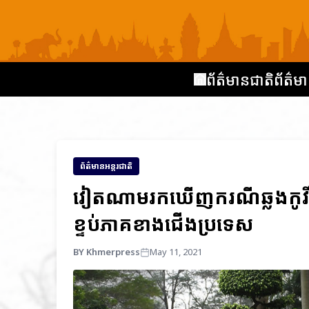
ព័ត៌មានជាតិ
ព័ត៌មា
ព័ត៌មានអន្តរជាតិ
វៀតណាមរកឃើញករណីឆ្លងកូវី
ខ្ទប់ភាគខាងជើងប្រទេស
BY Khmerpress
May 11, 2021