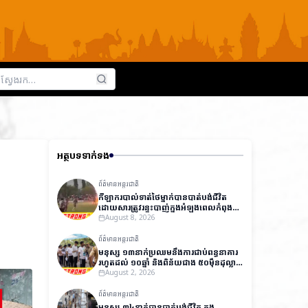
អត្ថបទទាក់ទង
ព័ត៌មានអន្តរជាតិ
កីឡាករបាល់ទាត់ថៃម្នាក់បានបាត់បង់ជីវិត
ដោយសារត្រូវរន្ទះបាញ់ក្នុងអំឡុងពេលកំពុង
ប្រកួត ខណៈកីឡាករ ១២នាក់ផ្សេងទៀត
August 8, 2026
បានរងរបួស
ព័ត៌មានអន្តរជាតិ
មនុស្ស ១៣នាក់ប្រឈមនឹងការជាប់ពន្ធនាគារ
រហូតដល់ ១០ឆ្នាំ និងពិន័យជាង ៥០ម៉ឺនដុល្លារ
ក្នុងសំណុំរឿងធ្វើឱ្យបែកធ្លាយវិញ្ញាសារប្រលង
August 2, 2026
ថ្នាក់ជាតិនៅឥណ្ឌា
ព័ត៌មានអន្តរជាតិ
មនុស្ស ៣៤នាក់បានបាត់បង់ជីវិត ក្នុង