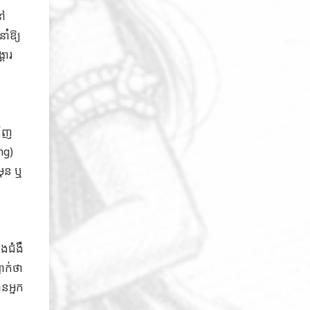
នៅ
ាំឱ្យ
គារ
នីញ
ng)
មុន ឬ
ងជំងឺ
ាក់ថា
នអ្នក