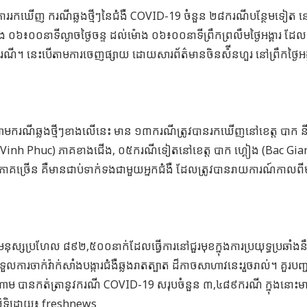
រកឃើញ ករណីឆ្លងថ្មីៗនៃជំងឺ COVID-19 ចំនួន ២៨ករណីបន្ថែមទៀត 
 ០៦៖០០នាទីល្ងាចថ្ងៃចន្ទ ដល់ម៉ោង ០៦៖០០នាទីព្រឹកព្រលឹមថ្ងៃអង្គារ ដែលន
។ នេះបើតាមការចេញផ្សាយ ដោយសារព័ត៌មានចិនស៉ីនហួរ នៅព្រឹកថ្ងៃអង្
ោមករណីឆ្លងថ្មីៗខាងលើនេះ មាន ១៣ករណីត្រូវបានរកឃើញនៅខេត្ត បាក 
ក (Vinh Phuc) ភាគខាងជើង, ០៥ករណីទៀតនៅខេត្ត បាក ហ្គៀង (Bac Gia
ច្រើន គឺមានជាប់ទាក់ទងជាមួយអ្នកជំងឺ ដែលត្រូវបានរាយការណ៍កាលពី
។
ុស្សប្រហែល ៨៩២,៥០០នាក់ដែលធ្វើការនៅជួរមុខក្នុងការប្រយុទ្ធប្រឆាំងនឹ
រចាក់វ៉ាក់សាំងបង្ការជំងឺឆ្លងរាតត្បាត ដ៏កាចសាហាវនេះរួចរាល់។ គួរបញ្ជ
ៀតណាម បានកត់ត្រានូវករណី COVID-19 សរុបចំនួន ៣,៤៨៩ករណី ក្នុងនោះមា
សិទ្ធិដោយ៖ freshnews