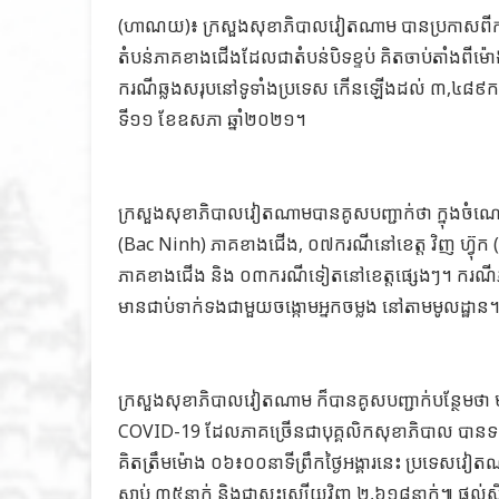
(ហាណយ)៖ ក្រសួងសុខាភិបាលវៀតណាម បានប្រកាសពីការ
តំបន់ភាគខាងជើងដែលជាតំបន់បិទខ្ទប់ គិតចាប់តាំងពីម៉ោង
ករណីឆ្លងសរុបនៅទូទាំងប្រទេស កើនឡើងដល់ ៣,៤៨៩ករណី
ទី១១ ខែឧសភា ឆ្នាំ២០២១។
ក្រសួងសុខាភិបាលវៀតណាមបានគូសបញ្ជាក់ថា ក្នុងចំណ
(Bac Ninh) ភាគខាងជើង, ០៧ករណីនៅខេត្ត វិញ ហ្វ៊ុ
ភាគខាងជើង និង ០៣ករណីទៀតនៅខេត្តផ្សេងៗ។ ករណីភាគ
មានជាប់ទាក់ទងជាមួយចង្កោមអ្នកចម្លង នៅតាមមូលដ្ឋាន
ក្រសួងសុខាភិបាលវៀតណាម ក៏បានគូសបញ្ជាក់បន្ថែមថា មន
COVID-19 ដែលភាគច្រើនជាបុគ្គលិកសុខាភិបាល បានទទួលកា
គិតត្រឹមម៉ោង ០៦៖០០នាទីព្រឹកថ្ងៃអង្គារនេះ ប្រទេសវ
ស្លាប់ ៣៥នាក់ និងជាសះស្បើយវិញ ២,៦១៨នាក់៕ ផ្តល់