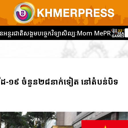
នអន្តរជាតិ
សង្គម
បច្ចេកវិទ្យា
សិល្បៈ
Mom Me
PR
ដ-១៩ ចំនួន២៨នាក់ទៀត នៅតំបន់បិទ