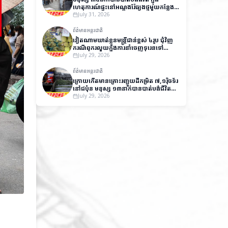
ហេតុការណ៍ផ្ទុះនៅអណ្តូងរ៉ែធ្យូងថ្មមួយកន្លែង
នៅប៉ាគីស្ថាន
July 31, 2026
ព័ត៌មានអន្តរជាតិ
វៀតណាមឃាត់ខ្លួនមន្ត្រីជាន់ខ្ពស់ ៤រូប ជុំវិញ
ករណីពុករលួយក្នុងការនាំចេញទុរេនទៅ
ប្រទេសចិន
July 29, 2026
ព័ត៌មានអន្តរជាតិ
ក្រោយកើតមានគ្រោះរញ្ជួយដីកម្រិត ៧,១រ៉ិចទ័រ
នៅជប៉ុន មនុស្ស ១៣នាក់បានបាត់បង់ជីវិត
និងមួយចំនួនកំពុងបាត់ខ្លួន
July 29, 2026