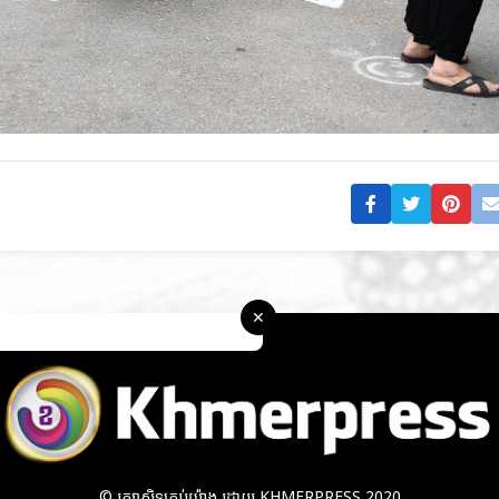
© រក្សាសិទ្ធគ្រប់យ៉ាង ដោយ KHMERPRESS 2020