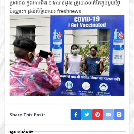
ប្រជាជន ក្នុងនោះជិត ១.៥លានដូស ត្រូវបានចាក់តែក្នុងមួយថ្ងៃ
ប៉ុណ្ណោះ៕ ផ្តល់សិទ្ធិដោយ៖ freshnews
Share This Post:
អត្ថបទទាក់ទង