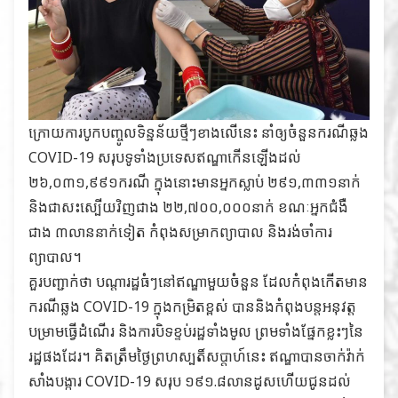
ក្រោយការបូកបញ្ចូលទិន្នន័យថ្មីៗខាងលើនេះ នាំឲ្យចំនួនករណីឆ្លង
COVID-19 សរុបទូទាំងប្រទេសឥណ្ឌាកើនឡើងដល់
២៦,០៣១,៩៩១ករណី ក្នុងនោះមានអ្នកស្លាប់ ២៩១,៣៣១នាក់
និងជាសះស្បើយវិញជាង ២២,៧០០,០០០នាក់ ខណៈអ្នកជំងឺ
ជាង ៣លាននាក់ទៀត កំពុងសម្រាកព្យាបាល និងរង់ចាំការ
ព្យាបាល។
គួរបញ្ជាក់ថា បណ្តារដ្ឋធំៗនៅឥណ្ឌាមួយចំនួន ដែលកំពុងកើតមាន
ករណីឆ្លង COVID-19 ក្នុងកម្រិតខ្ពស់ បាននិងកំពុងបន្តអនុវត្ត
បម្រាមធ្វើដំណើរ និងការបិទខ្ទប់រដ្ឋទាំងមូល ព្រមទាំងផ្នែកខ្លះៗនៃ
រដ្ឋផងដែរ។ គិតត្រឹមថ្ងៃព្រហស្បតិ៍សប្តាហ៍នេះ ឥណ្ឌាបានចាក់វ៉ាក់
សាំងបង្ការ COVID-19 សរុប ១៩១.៨លានដូសហើយជូនដល់