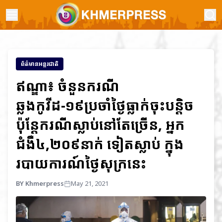
ព័ត៌មានអន្តរជាតិ
ឥណ្ឌា៖ ចំនួនករណី
ឆ្លងកូវីដ-១៩ប្រចាំថ្ងៃធ្លាក់ចុះបន្តិច
ប៉ុន្តែករណីស្លាប់នៅតែច្រើន, អ្នក
ជំងឺ៤,២០៩នាក់ ទៀតស្លាប់ ក្នុង
របាយការណ៍ថ្ងៃសុក្រនេះ
BY Khmerpress
May 21, 2021