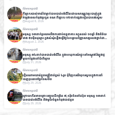
ព័ត៌មានអន្តរជាតិ
កីឡាករបាល់ទាត់ថៃម្នាក់បានបាត់បង់ជីវិតដោយសារត្រូវរន្ទះបាញ់ក្នុង
អំឡុងពេលកំពុងប្រកួត ខណៈកីឡាករ ១២នាក់ផ្សេងទៀតបានរងរបួស
August 8, 2026
ព័ត៌មានអន្តរជាតិ
មនុស្ស ១៣នាក់ប្រឈមនឹងការជាប់ពន្ធនាគារ រហូតដល់ ១០ឆ្នាំ និងពិន័យ
ជាង ៥០ម៉ឺនដុល្លារ ក្នុងសំណុំរឿងធ្វើឱ្យបែកធ្លាយវិញ្ញាសារប្រលងថ្នាក់ជាតិ
នៅឥណ្ឌា
August 2, 2026
ព័ត៌មានអន្តរជាតិ
មនុស្ស ៣៤នាក់បានបាត់បង់ជីវិត ក្នុងហេតុការណ៍ផ្ទុះនៅអណ្តូងរ៉ែធ្យូងថ្ម
មួយកន្លែងនៅប៉ាគីស្ថាន
July 31, 2026
ព័ត៌មានអន្តរជាតិ
វៀតណាមឃាត់ខ្លួនមន្ត្រីជាន់ខ្ពស់ ៤រូប ជុំវិញករណីពុករលួយក្នុងការនាំ
ចេញទុរេនទៅប្រទេសចិន
July 29, 2026
ព័ត៌មានអន្តរជាតិ
ក្រោយកើតមានគ្រោះរញ្ជួយដីកម្រិត ៧,១រ៉ិចទ័រនៅជប៉ុន មនុស្ស ១៣នាក់
បានបាត់បង់ជីវិត និងមួយចំនួនកំពុងបាត់ខ្លួន
July 29, 2026