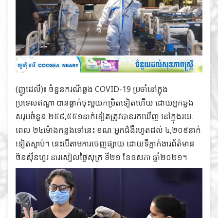
(ញូដេលី)៖ ចំនួនករណីឆ្លង COVID-19 ប្រចាំនៅក្នុង
ប្រទេសឥណ្ឌា បានធ្លាក់ចុះមួយកម្រិតទៀតហើយ ដោយអ្នកឆ្លង
សរុបចំនួន ២៥៩,៥៥១នាក់ទៀតត្រូវបានរកឃើញ នៅក្នុងរយៈ
ពេល ២៤ម៉ោងកន្លងទៅនេះ ខណៈអ្នកជំងឺរហូតដល់ ៤,២០៩នាក់
ទៀតស្លាប់។ នេះបើតាមការចេញផ្សាយ ដោយទីភ្នាក់ងារព័ត៌មាន
ចិនស៊ីនហួរ នារសៀលថ្ងៃសុក្រ ទី២១ ខែឧសភា ឆ្នាំ២០២១។