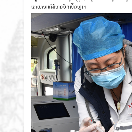
ដោយសារព័ត៌មានចិនស៉ីនហួរ។