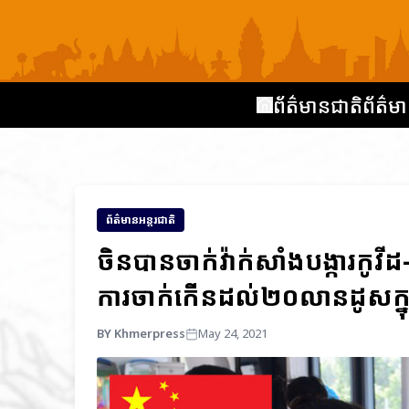
ព័ត៌មានជាតិ
ព័ត៌មា
ព័ត៌មានអន្តរជាតិ
ចិនបានចាក់វ៉ាក់សាំងបង្ការ
ការចាក់កើនដល់២០លានដូសក្នុ
BY Khmerpress
May 24, 2021