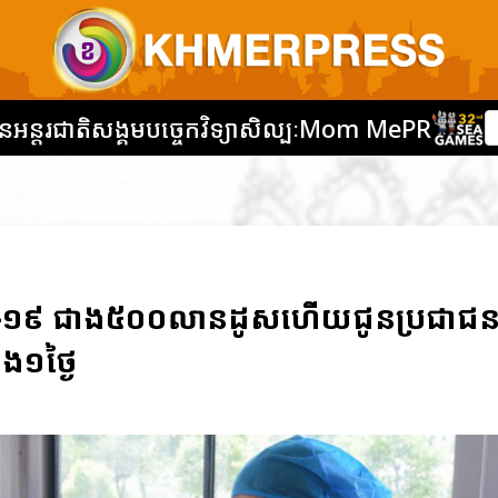
នអន្តរជាតិ
សង្គម
បច្ចេកវិទ្យា
សិល្បៈ
Mom Me
PR
កូវីដ-១៩ ជាង៥០០លានដូសហើយជូនប្រជាជន
ង១ថ្ងៃ