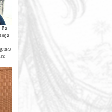
ន គិត
ួនរហូត
៏ប្រទេស
ងនោះ