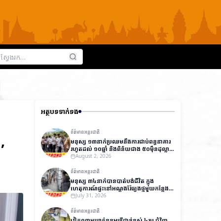
អត្ថបទទាក់ទង
ព័ត៌មានអន្តរជាតិ
,
មនុស្ស ១៣នាក់ប្រឈមនឹងការជាប់ពន្ធនាគារ
រហូតដល់ ១០ឆ្នាំ និងពិន័យជាង ៥០ម៉ឺនដុល្លារ
ក្នុងសំណុំរឿងធ្វើឱ្យបែកធ្លាយវិញ្ញាសារប្រលង
August 2, 2026
ថ្នាក់ជាតិនៅឥណ្ឌា
ព័ត៌មានអន្តរជាតិ
មនុស្ស ៣៤នាក់បានបាត់បង់ជីវិត ក្នុង
ហេតុការណ៍ផ្ទុះនៅអណ្តូងរ៉ែធ្យូងថ្មមួយកន្លែង
នៅប៉ាគីស្ថាន
July 31, 2026
ព័ត៌មានអន្តរជាតិ
វៀតណាមឃាត់ខ្លួនមន្ត្រីជាន់ខ្ពស់ ៤រូប ជុំវិញ