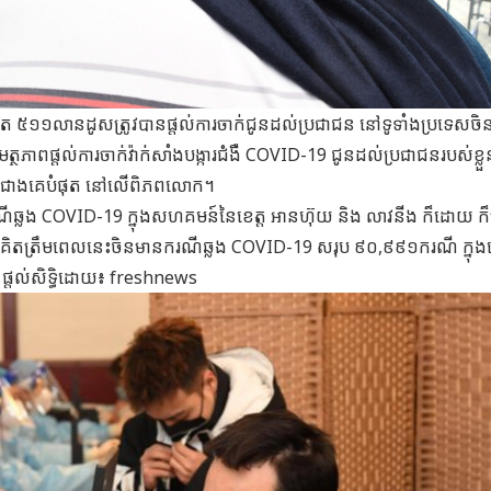
ជិត ៥១១លានដូសត្រូវបានផ្ដល់ការចាក់ជូនដល់ប្រជាជន នៅទូទាំងប្រទេសចិ
ត្ថភាពផ្ដល់ការចាក់វ៉ាក់សាំងបង្ការជំងឺ COVID-19 ជូនដល់ប្រជាជនរបស់ខ្ល
ពស់ជាងគេបំផុត នៅលើពិភពលោក។
ទុះករណីឆ្លង COVID-19 ក្នុងសហគមន៍នៃខេត្ត អានហ៊ុយ និង លាវនីង ក៏ដោយ ក
ស។ គិតត្រឹមពេលនេះចិនមានករណីឆ្លង COVID-19 សរុប ៩០,៩៩១ករណី ក្នុ
ផ្តល់សិទ្ធិដោយ៖ freshnews