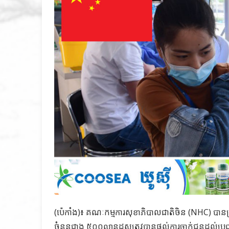
(ប៉េកាំង)៖ គណៈកម្មការសុខាភិបាលជាតិចិន (NHC) បានប្
ចំនួនជាង ៥០០លានដូសត្រូវបានផ្ដល់ការចាក់ជូនដល់ប្រជ