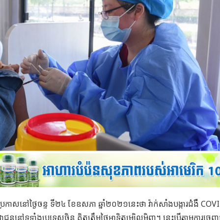
រកាសនៅថ្ងៃចន្ទ ទី២៤ ខែឧសភា ឆ្នាំ២០២១នេះថា វ៉ាក់សាំងបង្ការជំងឺ CO
ាជននៅទូទាំងប្រទេសចិន គិតត្រឹមថ្ងៃអាទិត្យម្សិលមិញ។ នេះបើតាមការចេញ