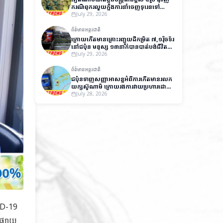
ករណីពុករលួយក្នុងការនាំចេញទុរេនទៅ
ប្រទេសចិន
July 29, 2026
ព័ត៌មានអន្តរជាតិ
ក្រោយកើតមានគ្រោះរញ្ជួយដីកម្រិត ៧,១រ៉ិចទ័រ
នៅជប៉ុន មនុស្ស ១៣នាក់បានបាត់បង់ជីវិត
និងមួយចំនួនកំពុងបាត់ខ្លួន
July 29, 2026
ព័ត៌មានអន្តរជាតិ
ជប៉ុនទាញសញ្ញាអាសន្នអំពីការកើតមានរលក
យក្សស៊ូណាមិ ក្រោយរងការវាយប្រហារដោយ
គ្រោះរញ្ជួយដីកម្រិត ៧,១រ៉ិចទ័រ
July 28, 2026
VID-19
ផ្សាយ