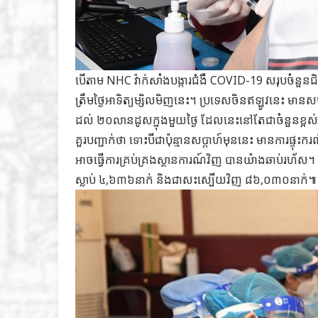
បើតាម NHC វ៉ាក់សាំងបង្ការជំងឺ COVID-19 សរុបចំនួន
ត្រឹមថ្ងៃអាទិត្យម្សិលមិញនេះ។ ប្រទេសចិនឥឡូវនេះ មានសម
ដល់ ២០លានដូសក្នុងមួយថ្ងៃ ដែលនេះនៅតែជាចំនួនខ្
គួរបញ្ជាក់ថា ទោះបីជាប៉ុន្មានសប្តាហ៍មុននេះ មានការផ្
អាចធ្វើការគ្រប់គ្រងស្ថានការណ៍វិញ បានយ៉ាងឆាប់រហ័
ស្លាប់ ៤,៦៣៦នាក់ និងជាសះស្បើយវិញ ៨៦,០៣០នាក់៕ 