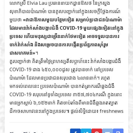
លោកស្រី Elvia Lau ប្រធាននាយកដ្ឋានឱសថ នៃក្រសួង
សុខាភិបាលប៉ាណាម៉ា បានគូសបញ្ជាក់នៅក្នុងសេចក្ដីថ្លែងការណ៍
មួយថា
«វាជាឱកាសមួយបន្ថែមទៀត សម្រាប់ប្រជាជនប៉ាណាម៉ា
ដែលមានវ៉ាក់សាំងបង្ការជំងឺ COVID-19 មួយផ្សេងទៀតនៅក្នុង
ប្រទេស ហើយមនុស្សជាច្រើននាក់ថែមទៀត អាចទទួលបានការ
ចាក់វ៉ាក់សាំង និងសម្រេចបានការបង្កើតប្រព័ន្ធភាពស៊ាំរួម
ជាសហគមន៍»
។
គួរបញ្ជាក់ថា គិតត្រឹមថ្ងៃព្រហស្បតិ៍សប្ដាហ៍នេះ វ៉ាក់សាំងបង្ការជំងឺ
COVID-19 ជាង ៤៥០,០០០ដូស ត្រូវបានចាក់ នៅប្រទេស
ប៉ាណាម៉ា ដែលមានប្រជាជនសរុបជាង ៤លាននាក់។ រហូត
មកទល់ពេលនេះ ប្រទេសប៉ាណាម៉ា បានកត់ត្រាករណីឆ្លងជំងឺ
COVID-19 សរុបនៅទូទាំងប្រទេស ៣៥៧,៧០៤ករណី ក្នុងនោះ
មានអ្នកស្លាប់ ៦,១៥២នាក់ គិតចាប់តាំងពីមានជំងឺឆ្លងរាតត្បាត
ដ៏កាចសាហាវនេះនៅក្នុងប្រទេស៕ ផ្តល់សិទ្ធិដោយ៖ freshnews