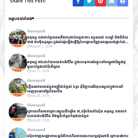
Share This Post:
អត្ថបទទាក់ទង
ព័ត៌មានអន្តរជាតិ
មនុស្ស ១៣នាក់ប្រឈមនឹងការជាប់ពន្ធនាគារ រហូតដល់ ១០ឆ្នាំ និងពិន័យ
ជាង ៥០ម៉ឺនដុល្លារ ក្នុងសំណុំរឿងធ្វើឱ្យបែកធ្លាយវិញ្ញាសារប្រលងថ្នាក់ជាតិ
នៅឥណ្ឌា
August 2, 2026
ព័ត៌មានអន្តរជាតិ
មនុស្ស ៣៤នាក់បានបាត់បង់ជីវិត ក្នុងហេតុការណ៍ផ្ទុះនៅអណ្តូងរ៉ែធ្យូងថ្ម
មួយកន្លែងនៅប៉ាគីស្ថាន
July 31, 2026
ព័ត៌មានអន្តរជាតិ
វៀតណាមឃាត់ខ្លួនមន្ត្រីជាន់ខ្ពស់ ៤រូប ជុំវិញករណីពុករលួយក្នុងការនាំ
ចេញទុរេនទៅប្រទេសចិន
July 29, 2026
ព័ត៌មានអន្តរជាតិ
ក្រោយកើតមានគ្រោះរញ្ជួយដីកម្រិត ៧,១រ៉ិចទ័រនៅជប៉ុន មនុស្ស ១៣នាក់
បានបាត់បង់ជីវិត និងមួយចំនួនកំពុងបាត់ខ្លួន
July 29, 2026
ព័ត៌មានអន្តរជាតិ
ជប៉ុនទាញសញ្ញាអាសន្នអំពីការកើតមានរលកយក្សស៊ូណាមិ ក្រោយរងការ