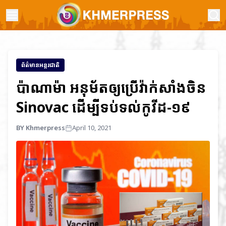
ព័ត៌មានអន្តរជាតិ
ប៉ាណាម៉ា អនុម័តឲ្យប្រើវ៉ាក់សាំងចិន
Sinovac ដើម្បីទប់ទល់កូវីដ-១៩
BY Khmerpress
April 10, 2021