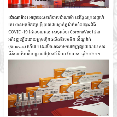
(ប៉ាណាម៉ា)៖
អាជ្ញាធរសុខាភិបាលប៉ាណាម៉ា នៅថ្ងៃសុក្រសប្ដាហ៍
នេះ បានអនុម័តឱ្យប្រើប្រាស់ជាបន្ទាន់នូវវ៉ាក់សាំងបង្ការជំងឺ
COVID-19 ដែលមានឈ្មោះសម្គាល់ថា CoronaVac ដែល
អភិវឌ្ឍឡើងដោយក្រុមហ៊ុនផលិតឱសថចិន ស៉ីណូវ៉ាក់
(Sinovac) ហើយ។ នេះបើយោងតាមការចេញផ្សាយដោយ សារ
ព័ត៌មានចិនស៉ីនហួរ នៅថ្ងៃសៅរ៍ ទី១០ ខែមេសា ឆ្នាំ២០២១។