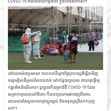
COVID-19 កាលពីពេលកន្លងទៅ ក្នុងខែឧសភានេះ។
នៅវេលាម៉ោងប្រមាណ ៦៖០០នាទីល្ងាចថ្ងៃព្រហស្បតិ៍ម្សិលមិញ
ចរន្តអគ្គិសនីស្រាប់តែបានដាច់ នៅកន្លែងព្យាបាល ជាហេតុធ្វើឲ្យ
កង្ហារមិនដំណើរការ។ ដូច្នេះហើយអ្នកជំងឺ COVID-19 ដែល
សម្រាកព្យាបាលនៅទីនោះ ក៏បានព្យាយាមរត់ចេញពីអគារ
ដោយសារតែស្ថានភាពក្តៅស្អុះស្អាប់ និងមនុស្សច្រើនកកកុញ
ពេក។