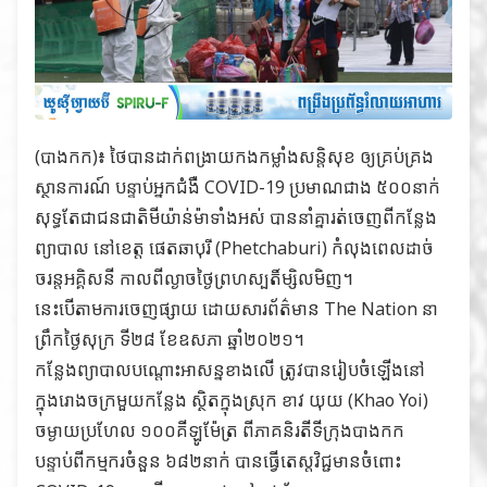
(បាងកក)៖ ថៃបានដាក់ពង្រាយកងកម្លាំងសន្តិសុខ ឲ្យគ្រប់គ្រង
ស្ថានការណ៍ បន្ទាប់អ្នកជំងឺ COVID-19 ប្រមាណជាង ៥០០នាក់
សុទ្ធតែជាជនជាតិមីយ៉ាន់ម៉ាទាំងអស់ បាននាំគ្នារត់ចេញពីកន្លែង
ព្យាបាល នៅខេត្ត ផេតឆាបុរី (Phetchaburi) កំលុងពេលដាច់
ចរន្តអគ្គិសនី កាលពីល្ងាចថ្ងៃព្រហស្បតិ៍ម្សិលមិញ។
នេះបើតាមការចេញផ្សាយ ដោយសារព័ត៌មាន The Nation នា
ព្រឹកថ្ងៃសុក្រ ទី២៨ ខែឧសភា ឆ្នាំ២០២១។
កន្លែងព្យាបាលបណ្តោះអាសន្នខាងលើ ត្រូវបានរៀបចំឡើងនៅ
ក្នុងរោងចក្រមួយកន្លែង ស្ថិតក្នុងស្រុក ខាវ យុយ (Khao Yoi)
ចម្ងាយប្រហែល ១០០គីឡូម៉ែត្រ ពីភាគនិរតីទីក្រុងបាងកក
បន្ទាប់ពីកម្មករចំនួន ៦៨២នាក់ បានធ្វើតេស្តវិជ្ជមានចំពោះ