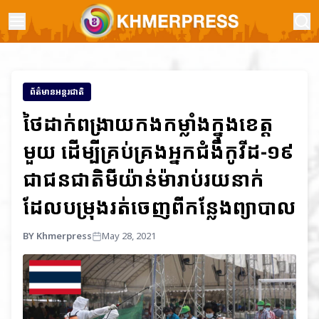
ព័ត៌មានអន្តរជាតិ
ថៃដាក់ពង្រាយកងកម្លាំងក្នុងខេត្ត
មួយ ដើម្បីគ្រប់គ្រងអ្នកជំងឺកូវីដ-១៩
ជាជនជាតិមីយ៉ាន់ម៉ារាប់រយនាក់
ដែលបម្រុងរត់ចេញពីកន្លែងព្យាបាល
BY Khmerpress
May 28, 2021