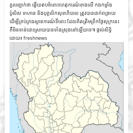
គួរបញ្ជាក់ថា ឆ្លើយតបចំពោះហេតុការណ៍ខាងលើ កងកម្លាំង
ប៉ូលិស ទាហាន និងបុគ្គលិកសុខាភិបាល ត្រូវបានដាក់ពង្រាយ
ដើម្បីគ្រប់គ្រងស្ថានការណ៍ទីនោះ ដែលគិតត្រឹមព្រឹកថ្ងៃសុក្រនេះ
គឺមិនទាន់ដោះស្រាយបានទាំងស្រុងនៅឡើយទេ៕ ផ្តល់សិទ្ធិ
ដោយ៖ freshnews