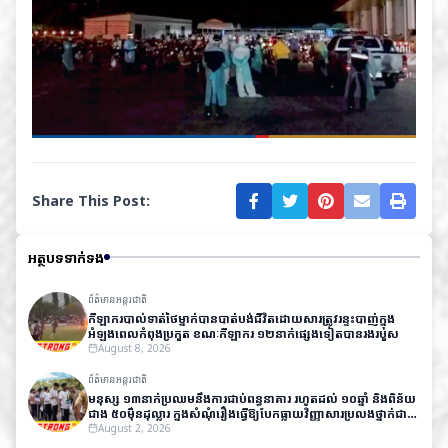
Share This Post:
អត្ថបទទាក់ទង
ព័ត៌មានអន្តរជាតិ
កីឡាករបាល់ទាត់ថៃម្នាក់បានបាត់បង់ជីវិតដោយសារត្រូវរន្ទះបាញ់ក្នុង
អំឡុងពេលកំពុងប្រកួត ខណៈកីឡាករ ១២នាក់ផ្សេងទៀតបានរងរបួស
August 8, 2026
ព័ត៌មានអន្តរជាតិ
មនុស្ស ១៣នាក់ប្រឈមនឹងការជាប់ពន្ធនាគារ រហូតដល់ ១០ឆ្នាំ និងពិន័យ
ជាង ៥០ម៉ឺនដុល្លារ ក្នុងសំណុំរឿងធ្វើឱ្យបែកធ្លាយវិញ្ញាសារប្រលងថ្នាក់ជាតិ
នៅឥណ្ឌា
August 2, 2026