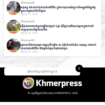
ព័ត៌មានអន្តរជាតិ
មនុស្ស ៣៤នាក់បានបាត់បង់ជីវិត ក្នុងហេតុការណ៍ផ្ទុះនៅអណ្តូងរ៉ែធ្យូងថ្ម
មួយកន្លែងនៅប៉ាគីស្ថាន
July 31, 2026
ព័ត៌មានអន្តរជាតិ
វៀតណាមឃាត់ខ្លួនមន្ត្រីជាន់ខ្ពស់ ៤រូប ជុំវិញករណីពុករលួយក្នុងការនាំ
ចេញទុរេនទៅប្រទេសចិន
July 29, 2026
ព័ត៌មានអន្តរជាតិ
ក្រោយកើតមានគ្រោះរញ្ជួយដីកម្រិត ៧,១រ៉ិចទ័រនៅជប៉ុន មនុស្ស ១៣នាក់
បានបាត់បង់ជីវិត និងមួយចំនួនកំពុងបាត់ខ្លួន
July 29, 2026
✕
ផ្ទាំងពាណិជ្ជកម្មនឹងបិទក្នុង
1
© រក្សាសិទ្ធគ្រប់យ៉ាង ដោយ KHMERPRESS 2020