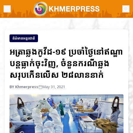
ព័ត៌មានអន្តរជាតិ
អត្រាឆ្លងកូវីដ-១៩ ប្រចាំថ្ងៃនៅឥណ្ឌា
បន្តធ្លាក់ចុះវិញ, ចំនួនករណីឆ្លង
សរុបកើនលើស ២៨លាននាក់
BY Khmerpress
May 31, 2021