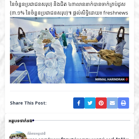
នៃចំនួនប្រជាជនសរុប) និងជិត ៤៣លាននាក់បានចាក់គ្រប់ដូស
(៣.១% នៃចំនួនប្រជាជនសរុប)៕ ផ្តល់សិទ្ធិដោយ៖ freshnews
Share This Post:
អត្ថបទទាក់ទង
ព័ត៌មានអន្តរជាតិ