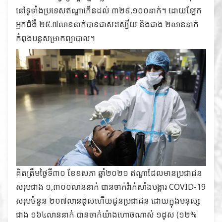
នៅទូទាំងប្រទេសឥណ្ឌាកើនដល់ ៣២៩,១០០នាក់។ ដោយឡែក
អ្នកជំងឺ ២៥.៧លាននាក់បានជាសះស្បើយ និងជាង ២លាននាក់
កំពុងបន្តសម្រាកព្យាបាល។
គិតត្រឹមថ្ងៃទី៣០ ខែឧសភា ឆ្នាំ២០២១ ឥណ្ឌាដែលមានប្រជាជន
សរុបជាង ១,៣០០លាននាក់ បានចាក់វ៉ាក់សាំងបង្ការ COVID-19
សរុបចំនួន ២០៧លានដូសហើយជូនប្រជាជន ដោយក្នុងមនុស្ស
ជាង ១៦៤លាននាក់ បានចាក់យ៉ាងហោចណាស់ ១ដូស (១២%