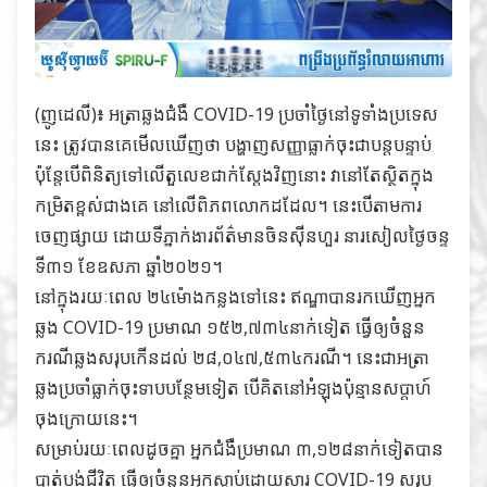
(ញូដេលី)៖ អត្រាឆ្លងជំងឺ COVID-19 ប្រចាំថ្ងៃនៅទូទាំងប្រទេស
នេះ ត្រូវបានគេមើលឃើញថា បង្ហាញសញ្ញាធ្លាក់ចុះជាបន្តបន្ទាប់
ប៉ុន្តែបើពិនិត្យទៅលើតួលេខជាក់ស្តែងវិញនោះ វានៅតែស្ថិតក្នុង
កម្រិតខ្ពស់ជាងគេ នៅលើពិភពលោកដដែល។ នេះបើតាមការ
ចេញផ្សាយ ដោយទីភ្នាក់ងារព័ត៌មានចិនស៊ីនហួរ នារសៀលថ្ងៃចន្ទ
ទី៣១ ខែឧសភា ឆ្នាំ២០២១។
នៅក្នុងរយៈពេល ២៤ម៉ោងកន្លងទៅនេះ ឥណ្ឌាបានរកឃើញអ្នក
ឆ្លង COVID-19 ប្រមាណ ១៥២,៧៣៤នាក់ទៀត ធ្វើឲ្យចំនួន
ករណីឆ្លងសរុបកើនដល់ ២៨,០៤៧,៥៣៤ករណី។ នេះជាអត្រា
ឆ្លងប្រចាំធ្លាក់ចុះទាបបន្ថែមទៀត បើគិតនៅអំឡុងប៉ុន្មានសប្តាហ៍
ចុងក្រោយនេះ។
សម្រាប់រយៈពេលដូចគ្នា អ្នកជំងឺប្រមាណ ៣,១២៨នាក់ទៀតបាន
បាត់បង់ជីវិត ធ្វើឲ្យចំនួនអ្នកស្លាប់ដោយសារ COVID-19 សរុប