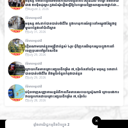
មនុស្ស ១៣នាក់ប្រឈមនឹងការជាប់ពន្ធនាគារ រហូតដល់ ១០ឆ្នាំ និងពិន័យ
ជាង ៥០ម៉ឺនដុល្លារ ក្នុងសំណុំរឿងធ្វើឱ្យបែកធ្លាយវិញ្ញាសារប្រលងថ្នាក់ជាតិ
នៅឥណ្ឌា
August 2, 2026
ព័ត៌មានអន្តរជាតិ
មនុស្ស ៣៤នាក់បានបាត់បង់ជីវិត ក្នុងហេតុការណ៍ផ្ទុះនៅអណ្តូងរ៉ែធ្យូងថ្ម
មួយកន្លែងនៅប៉ាគីស្ថាន
July 31, 2026
ព័ត៌មានអន្តរជាតិ
វៀតណាមឃាត់ខ្លួនមន្ត្រីជាន់ខ្ពស់ ៤រូប ជុំវិញករណីពុករលួយក្នុងការនាំ
ចេញទុរេនទៅប្រទេសចិន
July 29, 2026
ព័ត៌មានអន្តរជាតិ
ក្រោយកើតមានគ្រោះរញ្ជួយដីកម្រិត ៧,១រ៉ិចទ័រនៅជប៉ុន មនុស្ស ១៣នាក់
បានបាត់បង់ជីវិត និងមួយចំនួនកំពុងបាត់ខ្លួន
July 29, 2026
ព័ត៌មានអន្តរជាតិ
ជប៉ុនទាញសញ្ញាអាសន្នអំពីការកើតមានរលកយក្សស៊ូណាមិ ក្រោយរងការ
វាយប្រហារដោយគ្រោះរញ្ជួយដីកម្រិត ៧,១រ៉ិចទ័រ
July 28, 2026
✕
ផ្ទាំងពាណិជ្ជកម្មនឹងបិទក្នុង
1